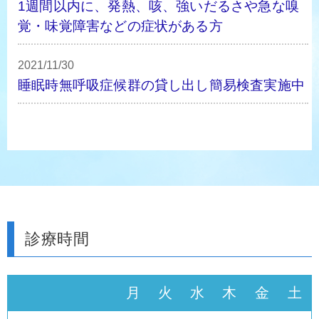
1週間以内に、発熱、咳、強いだるさや急な嗅
覚・味覚障害などの症状がある方
2021/11/30
睡眠時無呼吸症候群の貸し出し簡易検査実施中
診療時間
月
火
水
木
金
土